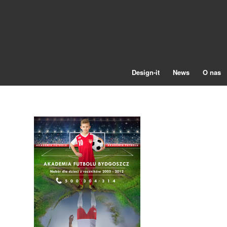
Design-it
News
O nas