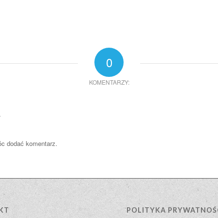
0
KOMENTARZY:
?
óc dodać komentarz.
KT
POLITYKA PRYWATNOŚ