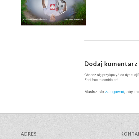
Dodaj komentarz
Chcesz się przyłączyć do dyskusji
Feel free to contribute!
Musisz się
zalogować
, aby m
ADRES
KONTA