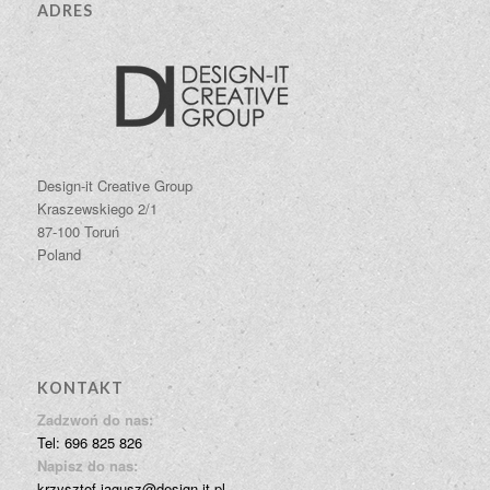
ADRES
Design-it Creative Group
Kraszewskiego 2/1
87-100 Toruń
Poland
KONTAKT
Zadzwoń do nas:
Tel: 696 825 826
Napisz do nas:
krzysztof.jagusz@design-it.pl