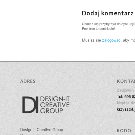
Dodaj komentarz
Chcesz się przyłączyć do dyskusji
Feel free to contribute!
Musisz się
zalogować
, aby m
ADRES
KONTA
Zadzwoń 
Tel: 696 8
Napisz do
krzysztof.
Design-it Creative Group
RODO