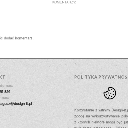
KOMENTARZY:
?
óc dodać komentarz.
KT
POLITYKA PRYWATNOŚ
do nas:
25 826
 nas:
jagusz@design-it.pl
Korzystanie z witryny Design-it
zgodę na wykorzystywanie plik
z których niektóre mogą być ju
w folderze przeglądarki. Więcej