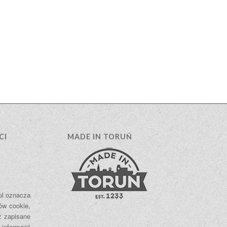
CI
MADE IN TORUŃ
.pl oznacza
ów cookie,
ż zapisane
 informacji