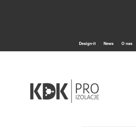
Design-it
News
O nas