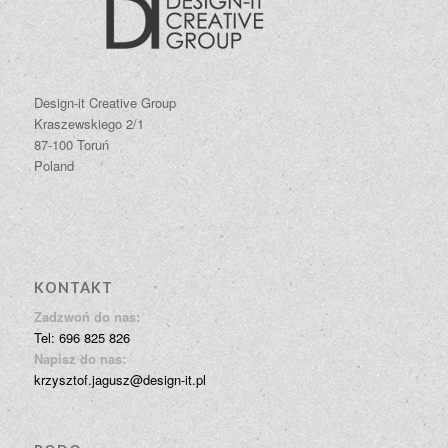
Design-it Creative Group
Kraszewskiego 2/1
87-100 Toruń
Poland
KONTAKT
Zadzwoń do nas:
Tel: 696 825 826
Napisz do nas:
krzysztof.jagusz@design-it.pl