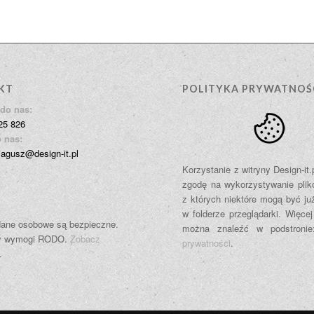
KT
POLITYKA PRYWATNOŚ
do nas:
25 826
 nas:
jagusz@design-it.pl
Korzystanie z witryny Design-it
zgodę na wykorzystywanie plik
z których niektóre mogą być ju
w folderze przeglądarki. Więcej
ane osobowe są bezpieczne.
można znaleźć w podstroni
y wymogi RODO.
Zobacz
prywatności
.
.