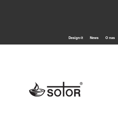
Design-it
News
O nas