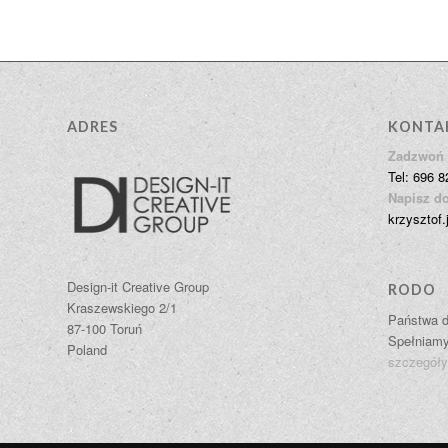
ADRES
KONTA
Zadzwoń 
Tel: 696 8
Napisz do
krzysztof.
Design-it Creative Group
RODO
Kraszewskiego 2/1
Państwa d
87-100 Toruń
Spełniam
Poland
szczegóły