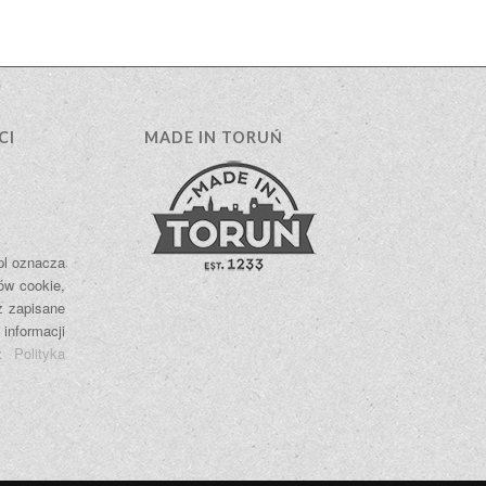
CI
MADE IN TORUŃ
.pl oznacza
ów cookie,
ż zapisane
 informacji
e:
Polityka