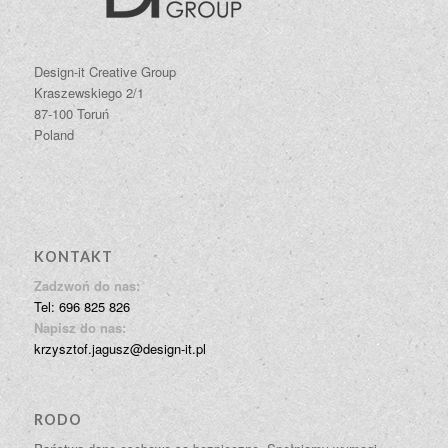
Design-it Creative Group
Kraszewskiego 2/1
87-100 Toruń
Poland
KONTAKT
Zadzwoń do nas:
Tel: 696 825 826
Napisz do nas:
krzysztof.jagusz@design-it.pl
RODO