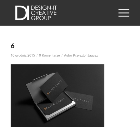
6
/
/
10 grudnia 2015
0 Komentarze
Autor
Krzysztof Jagusz