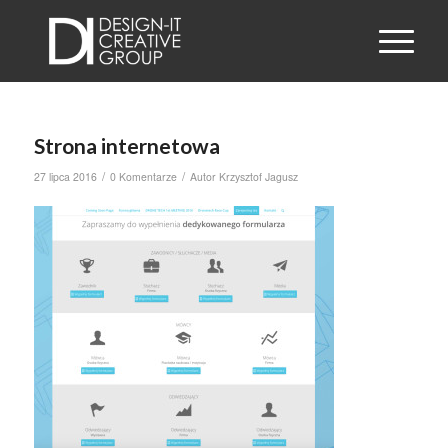
Strona internetowa
/
/
27 lipca 2016
0 Komentarze
Autor
Krzysztof Jagusz