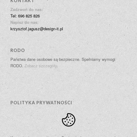
KONTAKT
Zadzwoń do nas:
Tel: 696 825 826
Napisz do nas:
krzysztof.jagusz@design-it.pl
RODO
Państwa dane osobowe są bezpieczne. Spełniamy wymogi
RODO.
Zobacz szczegóły
.
POLITYKA PRYWATNOŚCI