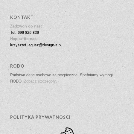
KONTAKT
Zadzwoń do nas:
Tel: 696 825 826
Napisz do nas:
krzysztof.jagusz@design-it.pl
RODO
Państwa dane osobowe są bezpieczne. Spełniamy wymogi
RODO.
Zobacz szczegóły
.
POLITYKA PRYWATNOŚCI