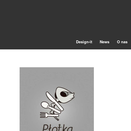
Design-it
News
O nas