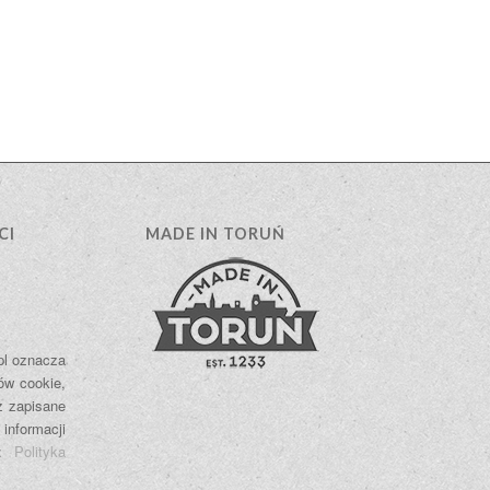
CI
MADE IN TORUŃ
.pl oznacza
ów cookie,
ż zapisane
 informacji
e:
Polityka