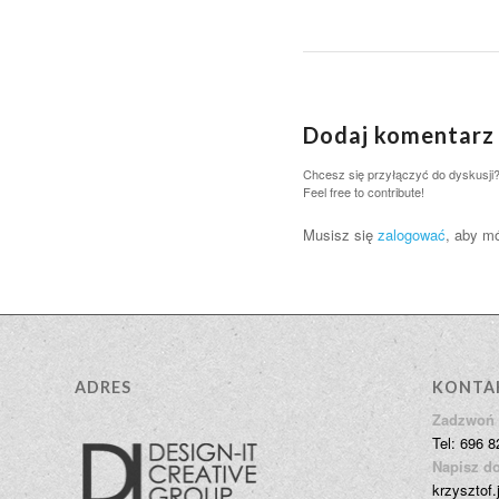
Dodaj komentarz
Chcesz się przyłączyć do dyskusji
Feel free to contribute!
Musisz się
zalogować
, aby m
ADRES
KONTA
Zadzwoń 
Tel: 696 8
Napisz do
krzysztof.