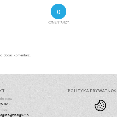
0
KOMENTARZY:
?
óc dodać komentarz.
KT
POLITYKA PRYWATNOŚ
do nas:
25 826
 nas:
jagusz@design-it.pl