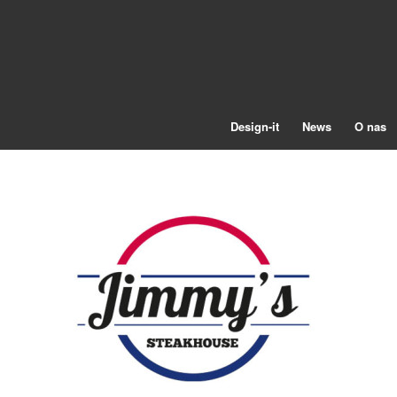
Design-it
News
O nas