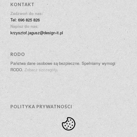
KONTAKT
Zadzwoń do nas:
Tel: 696 825 826
Napisz do nas:
krzysztof.jagusz@design-it.pl
RODO
Państwa dane osobowe są bezpieczne. Spełniamy wymogi
RODO.
Zobacz szczegóły
.
POLITYKA PRYWATNOŚCI