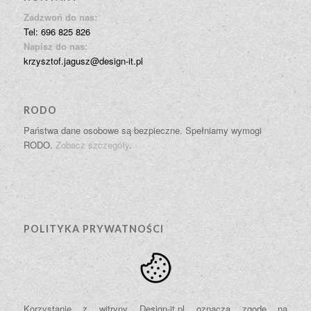
Zadzwoń do nas:
Tel: 696 825 826
Napisz do nas:
krzysztof.jagusz@design-it.pl
RODO
Państwa dane osobowe są bezpieczne. Spełniamy wymogi
RODO.
Zobacz szczegóły
.
POLITYKA PRYWATNOŚCI
Korzystanie z witryny Design-it.pl oznacza zgodę na