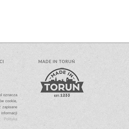
CI
MADE IN TORUŃ
.pl oznacza
ów cookie,
ż zapisane
 informacji
e:
Polityka