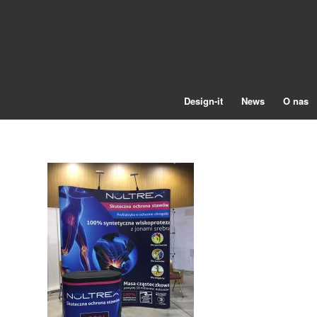
Design-it
News
O nas