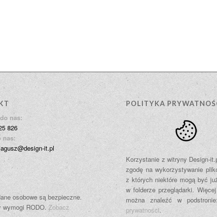
KT
POLITYKA PRYWATNOŚ
do nas:
25 826
 nas:
jagusz@design-it.pl
Korzystanie z witryny Design-it
zgodę na wykorzystywanie plik
z których niektóre mogą być ju
w folderze przeglądarki. Więcej
ane osobowe są bezpieczne.
można znaleźć w podstroni
y wymogi RODO.
Zobacz
prywatności
.