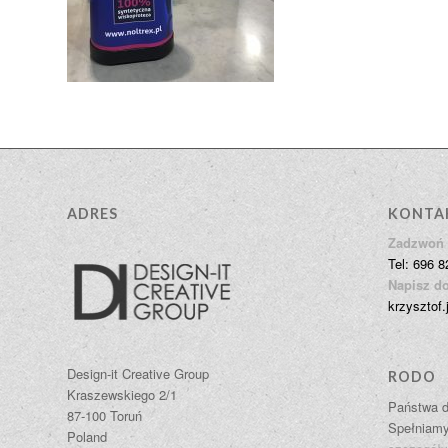
ADRES
KONTA
Zadzwoń 
Tel: 696 8
Napisz do
krzysztof.
Design-it Creative Group
RODO
Kraszewskiego 2/1
Państwa d
87-100 Toruń
Spełniam
Poland