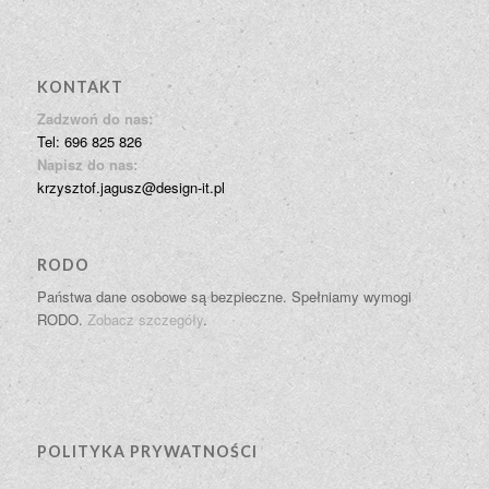
KONTAKT
Zadzwoń do nas:
Tel: 696 825 826
Napisz do nas:
krzysztof.jagusz@design-it.pl
RODO
Państwa dane osobowe są bezpieczne. Spełniamy wymogi
RODO.
Zobacz szczegóły
.
POLITYKA PRYWATNOŚCI