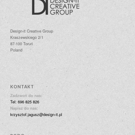
Design-it Creative Group
Kraszewskiego 2/1
87-100 Toruń
Poland
KONTAKT
Zadzwoń do nas:
Tel: 696 825 826
Napisz do nas:
krzysztof.jagusz@design-it.pl