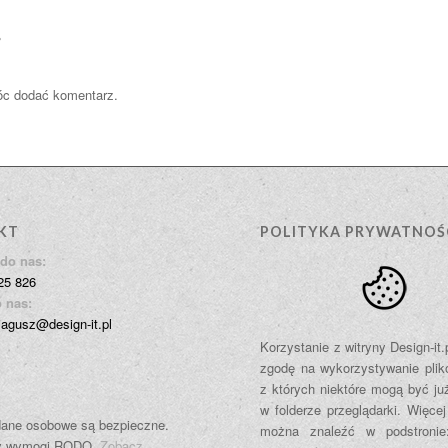
?
óc dodać komentarz.
KT
POLITYKA PRYWATNOŚ
do nas:
25 826
 nas:
jagusz@design-it.pl
Korzystanie z witryny Design-it
zgodę na wykorzystywanie plik
z których niektóre mogą być ju
w folderze przeglądarki. Więcej
ane osobowe są bezpieczne.
można znaleźć w podstroni
y wymogi RODO.
Zobacz