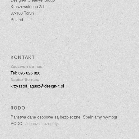
Kraszewskiego 2/1
87-100 Toruń
Poland
KONTAKT
Zadzwoń do nas:
Tel: 696 825 826
Napisz do nas:
krzysztof.jagusz@design-it.pl
RODO
Państwa dane osobowe są bezpieczne. Spełniamy wymogi
RODO.
Zobacz szczegóły
.