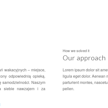
How we solved it
Our approach
ań wakacyjnych – miejsce,
Lorem ipsum dolor sit ame
zony odpowiednią opieką.
ligula eget dolor. Aenean
ię samodzielności. Naszym
parturient montes, nascetu
za siebie nawzajem i za
pellen.
l