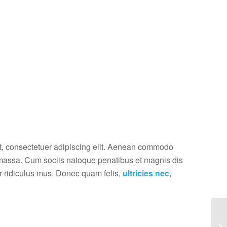
t, consectetuer adipiscing elit. Aenean commodo
 massa. Cum sociis natoque penatibus et magnis dis
r ridiculus mus. Donec quam felis,
ultricies nec
,