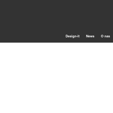
Design-it
News
O nas