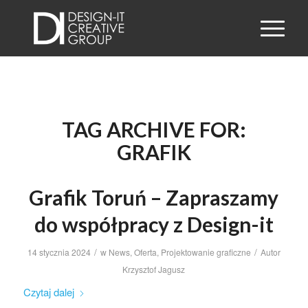
TAG ARCHIVE FOR:
GRAFIK
Grafik Toruń – Zapraszamy
do współpracy z Design-it
/
/
14 stycznia 2024
w
News
,
Oferta
,
Projektowanie graficzne
Autor
Krzysztof Jagusz
Czytaj dalej