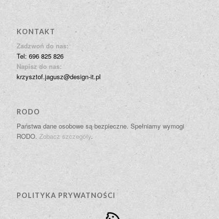
KONTAKT
Zadzwoń do nas:
Tel: 696 825 826
Napisz do nas:
krzysztof.jagusz@design-it.pl
RODO
Państwa dane osobowe są bezpieczne. Spełniamy wymogi
RODO.
Zobacz szczegóły
.
POLITYKA PRYWATNOŚCI