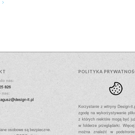
KT
POLITYKA PRYWATNOŚ
do nas:
25 826
 nas:
jagusz@design-it.pl
Korzystanie z witryny Design-it
zgodę na wykorzystywanie plik
z których niektóre mogą być ju
w folderze przeglądarki. Więcej
ane osobowe są bezpieczne.
można znaleźć w podstroni