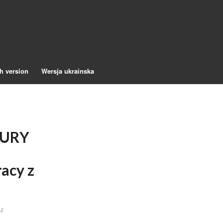
h version
Wersja ukrainska
ZURY
acy z
sz