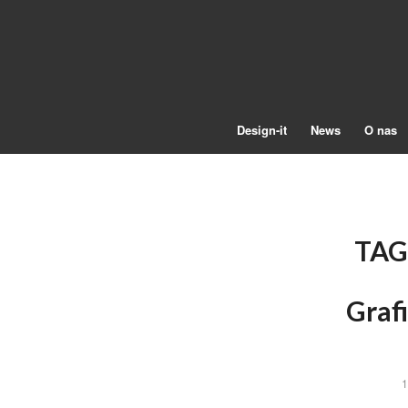
Design-it
News
O nas
TAG
Graf
1