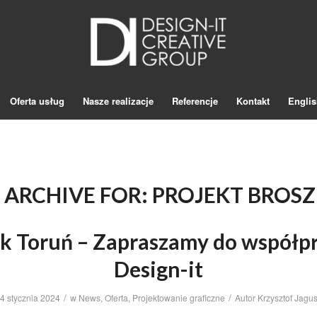
Oferta usług
Nasze realizacje
Referencje
Kontakt
Englis
 ARCHIVE FOR:
PROJEKT BROS
ik Toruń – Zapraszamy do współpr
Design-it
/
/
4 stycznia 2024
w
News
,
Oferta
,
Projektowanie graficzne
Autor
Krzysztof Jagu