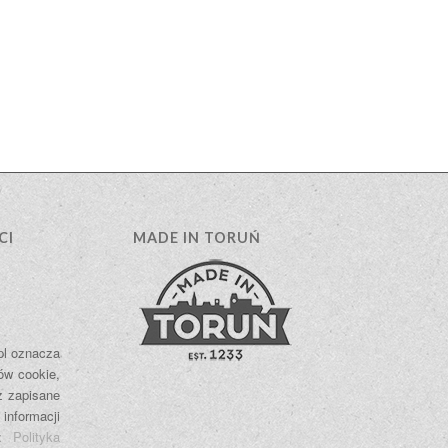
CI
MADE IN TORUŃ
.pl oznacza
ów cookie,
ż zapisane
 informacji
e:
Polityka