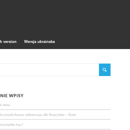
h version
Wersja ukrainska
NIE WPISY
rty menu
lny projekt banera reklamowego dla Twojej firmy – Toruń
oszt projektu logo?