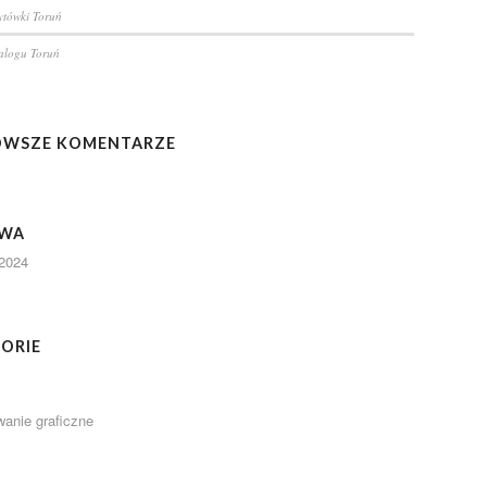
zytówki Toruń
talogu Toruń
OWSZE KOMENTARZE
IWA
2024
ORIE
wanie graficzne