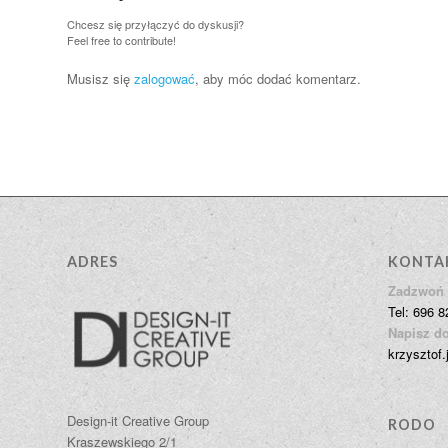
Chcesz się przyłączyć do dyskusji?
Feel free to contribute!
Musisz się
zalogować
, aby móc dodać komentarz.
ADRES
KONTA
Zadzwoń 
Tel: 696 8
Napisz do
krzysztof.
Design-it Creative Group
RODO
Kraszewskiego 2/1