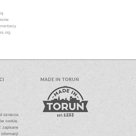
ię
pisów
omentarzy
ss.org
CI
MADE IN TORUŃ
.pl oznacza
ów cookie,
ż zapisane
 informacji