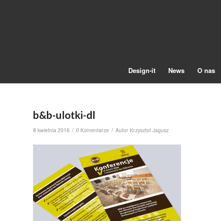
Design-it
News
O nas
b&b-ulotki-dl
/
/
8 kwietnia 2016
0 Komentarze
Autor
Krzysztof Jagusz