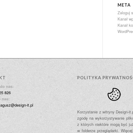
META
Zaloguj s
Kanał w
Kanał k
WordPre
KT
POLITYKA PRYWATNOŚ
do nas:
25 826
 nas:
jagusz@design-it.pl
Korzystanie z witryny Design-it
zgodę na wykorzystywanie plik
z których niektóre mogą być ju
w folderze przeglądarki. Więcej