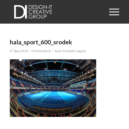
hala_sport_600_srodek
/
/
27 lipca 2016
0 Komentarze
Autor
Krzysztof Jagusz