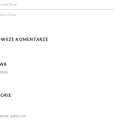
zytówki Toruń
talogu Toruń
OWSZE KOMENTARZE
IWA
2024
ORIE
wanie graficzne