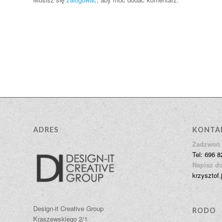
ADRES
KONTA
Zadzwoń 
Tel: 696 8
Napisz do
krzysztof.
Design-it Creative Group
RODO
Kraszewskiego 2/1