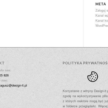
META
Zaloguj s
Kanał w
Kanał k
WordPre
KT
POLITYKA PRYWATNOŚ
do nas:
25 826
 nas:
jagusz@design-it.pl
Korzystanie z witryny Design-it
zgodę na wykorzystywanie plik
z których niektóre mogą być ju
w folderze przeglądarki. Więcej