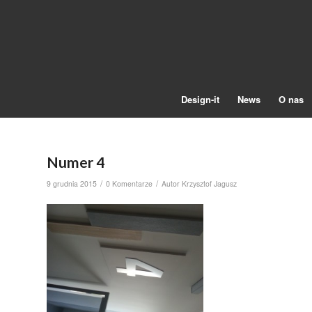
Design-it
News
O nas
Numer 4
/
/
9 grudnia 2015
0 Komentarze
Autor
Krzysztof Jagusz