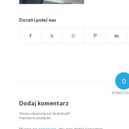
Doceń i poleć nas
0
KOMENTA
Dodaj komentarz
Chcesz się przyłączyć do dyskusji?
Feel free to contribute!
Musisz się
zalogować
, aby móc dodać komentarz.