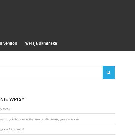
h version
Wersja ukrainska
NIE WPISY
rty menu
lny projekt banera reklamowego dla Twojej firmy – Toruń
oszt projektu logo?