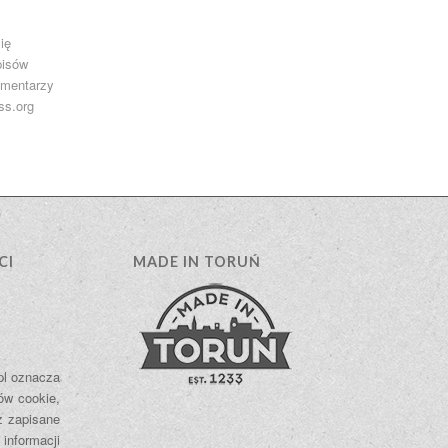
ię
pisów
omentarzy
ss.org
CI
MADE IN TORUŃ
.pl oznacza
ów cookie,
ż zapisane
 informacji