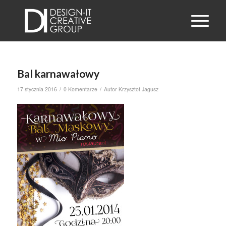
Bal karnawałowy
/
/
17 stycznia 2016
0 Komentarze
Autor
Krzysztof Jagusz