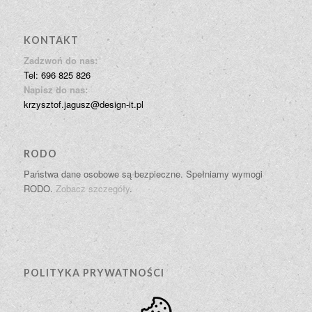
KONTAKT
Zadzwoń do nas:
Tel: 696 825 826
Napisz do nas:
krzysztof.jagusz@design-it.pl
RODO
Państwa dane osobowe są bezpieczne. Spełniamy wymogi
RODO.
Zobacz szczegóły
.
POLITYKA PRYWATNOŚCI