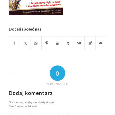
Doceń i poleć nas
0
KOMENTARZY:
Dodaj komentarz
Chcesz się przyłączyć do dyskusji?
Feel free to contribute!