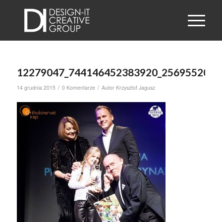
12279047_744146452383920_2569552049
/
/
14 grudnia 2015
0 Komentarze
Autor
Krzysztof Jagusz