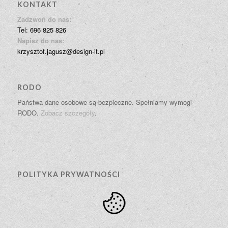
KONTAKT
Zadzwoń do nas:
Tel: 696 825 826
Napisz do nas:
krzysztof.jagusz@design-it.pl
RODO
Państwa dane osobowe są bezpieczne. Spełniamy wymogi
RODO.
Zobacz szczegóły
.
POLITYKA PRYWATNOŚCI