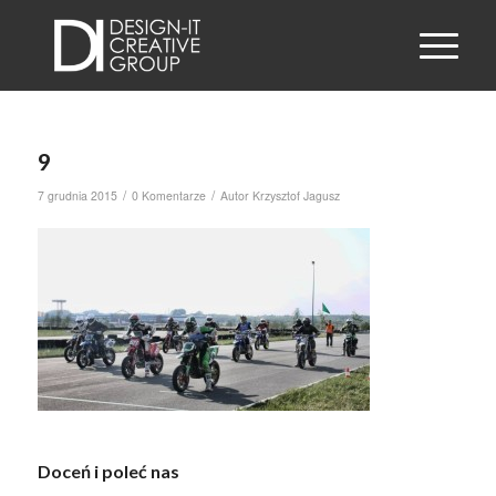
9
/
/
7 grudnia 2015
0 Komentarze
Autor
Krzysztof Jagusz
Doceń i poleć nas