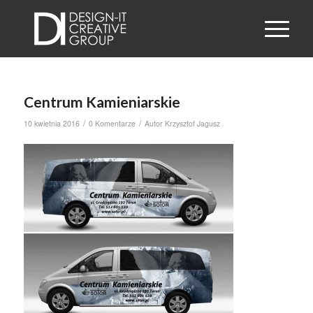
Centrum Kamieniarskie
/
/
10 kwietnia 2016
0 Komentarze
Autor
Krzysztof Jagusz