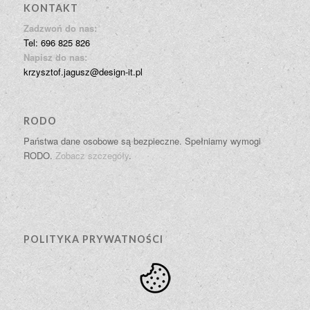
KONTAKT
Zadzwoń do nas:
Tel: 696 825 826
Napisz do nas:
krzysztof.jagusz@design-it.pl
RODO
Państwa dane osobowe są bezpieczne. Spełniamy wymogi
RODO.
Zobacz szczegóły
.
POLITYKA PRYWATNOŚCI